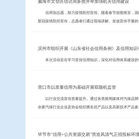
威海市文登区信访局多措并举加强机关信用建设
信用加志愿，助力疫情防控宣传。随着春节假期将至，国内外
新冠疫情防控宣传，志愿者们通过现场讲解、发放宣传手册的....
滨州市组织开展《山东省社会信用条例》及信用知识
本次活动旨在学习宣传信用知识，深化对信用体系建设的认识
营口市以质量信用为基础开展双随机监管
以行业交流宣传质量提升。通过各类新闻媒体对汽保品牌企
余家汽保行业企业及协会组织携名优产品以及高新技术产品参展，..
毕节市“信用+公共资源交易”营造风清气正招投标环