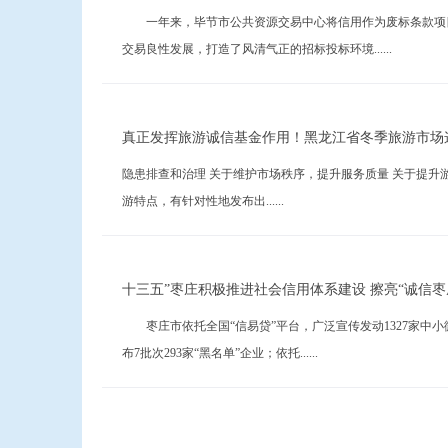
一年来，毕节市公共资源交易中心将信用作为废标条款项目50
交易良性发展，打造了风清气正的招标投标环境......
真正发挥旅游诚信基金作用！黑龙江省冬季旅游市场
隐患排查和治理 关于维护市场秩序，提升服务质量 关于提
游特点，有针对性地发布出......
十三五”枣庄积极推进社会信用体系建设 擦亮“诚信枣
枣庄市依托全国“信易贷”平台，广泛宣传发动1327家中小微
布7批次293家“黑名单”企业；依托......