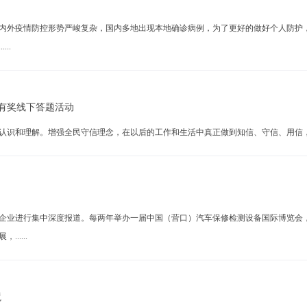
疫情防控形势严峻复杂，国内多地出现本地确诊病例，为了更好的做好个人防护，1
..
有奖线下答题活动
和理解。增强全民守信理念，在以后的工作和生活中真正做到知信、守信、用信，共同投
业进行集中深度报道。每两年举办一届中国（营口）汽车保修检测设备国际博览会，
....
境