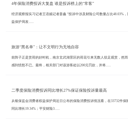
4年保险消费投诉大复盘 谁是投诉榜上的“常客”
经济观察报实习记者王语嫣记者姜鑫 “投诉中涉及财险公司数量占比48.03%，同
益保护局发......
旅游“黑名单”：让不文明行为无地自容
前阵子正是赏荷的好时机，南京玄武湖景区的荷花引来无数人驻足观赏，然而
感到愤怒不已。最终，相关部门对该游客处以200元罚款，并将......
二季度保险消费投诉同比增长27%保证保险投诉量最高
从银保监会消费者权益保护局近日公布的保险消费投诉情况看，在33732件保险消
同比增长19.34%；平安财险3......