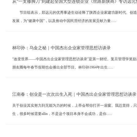
从“一支修脚刀”到建起全国大型连锁企业《丝路新陕商》专访远元
节目组表示，郑远元的优秀事迹生动诠释了陕西企业家建功新时代、创造新
发展，为“健康中国”，以及推动中国民营经济的发展贡献力量......
林印孙：乌金之秘｜中国杰出企业家管理思想访谈录
“改变世界——中国杰出企业家管理思想访谈录”是第一财经、复旦管理学奖
朋友圈每年春节假期也会播出全部节目。林印孙1964年出生......
江南春：创业是一次次出生入死｜中国杰出企业家管理思想访谈录
关于创业其实努力到无能为力的时候，上帝会帮你打开一扇窗。我总觉得，只
生，很多时候需要allin，不是这个项目本身不会成功，是你......