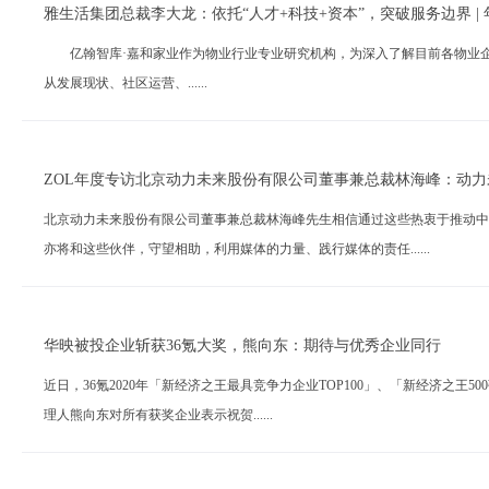
雅生活集团总裁李大龙：依托“人才+科技+资本”，突破服务边界 |
亿翰智库·嘉和家业作为物业行业专业研究机构，为深入了解目前各物业企业2
从发展现状、社区运营、......
ZOL年度专访北京动力未来股份有限公司董事兼总裁林海峰：动力
北京动力未来股份有限公司董事兼总裁林海峰先生相信通过这些热衷于推动中
亦将和这些伙伴，守望相助，利用媒体的力量、践行媒体的责任......
华映被投企业斩获36氪大奖，熊向东：期待与优秀企业同行
近日，36氪2020年「新经济之王最具竞争力企业TOP100」、「新经济之王
理人熊向东对所有获奖企业表示祝贺......