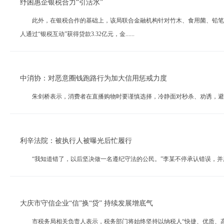
纾困惠企银税合力“引活水”
此外，在银税合作的基础上，该局联合金融机构针对竹木、食用菌、铅笔三大县重
人通过“银税互动”获得贷款3.32亿元，金......
中消协：对恶意圈钱跑路行为加大信用惩戒力度
朱剑桥表示，消费者在直播购物时要谨慎选择，冷静面对秒杀、劝诱，避免盲目
利辛法院：被执行人被曝光后忙履行
“我知道错了，以后坚决做一名遵纪守法的公民。”李某不停承认错误，并履行全
大庆市守信企业“信”换“贷” 持续发展增底气
市税务局相关负责人表示，税务部门将始终坚持以纳税人“快捷、优质、高效