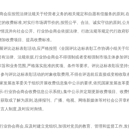
会应按照法律法规关于经营者义务的相关规定和自愿有偿服务的原则,在
定的收费标准;对实行市场调节价的,按照公平、合法、诚实守信的原则,公
情况并向社会公开。行业协会商会依据法律、行政法规等规定代行政府职
增加收费项目、提高收费标准。
展评比达标表彰活动,应严格按照《全国评比达标表彰工作协调小组关于
续。没有法律、法规依据,行业协会商会不得强制或者变相强制市场主体参
宗旨和业务范围,严格落实批准的奖项、条件等要求。评比达标表彰应坚持
参与评比达标表彰活动的对象收取费用,不得在评选前后直接或变相收取
发展改革委关于组织开展收费信息集中公示的要求,依托国家发展改革委、
公示-行业协会商会收费信息公示系统),集中公示并定期更新收费项目、收
获取或了解为原则,选择报刊、广播、电视、网络新媒体等对社会公开章
言人制度,及时应对舆情。
业协会商会,应及时建立党组织,加强对党员的教育、管理和监督工作,