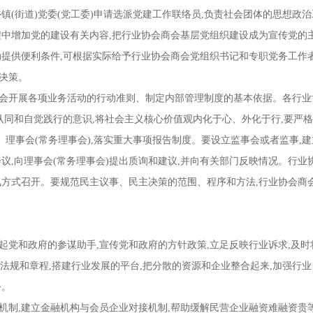
乡镇(街道)党委(党工委)申请选派党建工作联络员,负责社会团体的思想政
中增加党的建设有关内容,把行业协会商会基层党组织建设成为宣传党的
提供便利条件,可根据实际给予行业协会商会党组织书记和专职党务工作
大决策。
会开展各项业务活动的行动准则、制定内部管理制度的基本依据。各行业
认同和自觉践行的意识,将社会主义核心价值观内化于心、外化于行,要严
理事会(常务理事会),落实重大事项报告制度。要设立监事会或者监事,建
会议,向理事会(常务理事会)提出质询和建议,并向有关部门反映情况。行
通讯方式召开。要规范民主议事、民主决策的范围、程序和方法,行业协会商
党和政府的参谋助手,宣传党和政府的方针政策,立足反映行业诉求,及时
、法规和章程,搭建行业发展的平台,把分散的资源和企业整合起来,加强行
务。
制,建立金融机构与会员企业对接机制,帮助缓解民营企业融资难融资贵