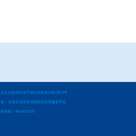
北京市延庆区永宁镇北关村北50米7室-9号
所有：全国企业商务信用信息共享服务平台
务热线：400-8678218