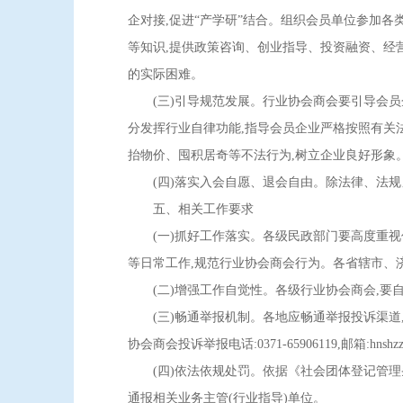
企对接,促进“产学研”结合。组织会员单位参加
等知识,提供政策咨询、创业指导、投资融资、经
的实际困难。
(三)引导规范发展。行业协会商会要引导会员企
分发挥行业自律功能,指导会员企业严格按照有关
抬物价、囤积居奇等不法行为,树立企业良好形象
(四)落实入会自愿、退会自由。除法律、法规另
五、相关工作要求
(一)抓好工作落实。各级民政部门要高度重视优
等日常工作,规范行业协会商会行为。各省辖市、济
(二)增强工作自觉性。各级行业协会商会,要自
(三)畅通举报机制。各地应畅通举报投诉渠道
协会商会投诉举报电话:0371-65906119,邮箱:hnshzzt
(四)依法依规处罚。依据《社会团体登记管理条
通报相关业务主管(行业指导)单位。