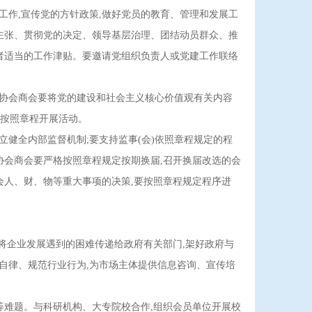
治工作,宣传党的方针政策,做好党员的教育、管理和发展工
主张、贯彻党的决定、领导基层治理、团结动员群众、推
者适当的工作津贴。要邀请党组织负责人或党建工作联络
协会商会要将党的建设和社会主义核心价值观有关内容
格按照章程开展活动。
立健全内部监督机制;要支持监事(会)依照章程规定的程
业协会商会要严格按照章程规定按期换届,召开换届改选的会
会人、财、物等重大事项的决策,要按照章程规定程序进
将企业发展遇到的困难传递给政府有关部门,架好政府与
业自律、规范行业行为,为市场主体提供信息咨询、宣传培
等难题。与科研机构、大专院校合作,组织会员单位开展校