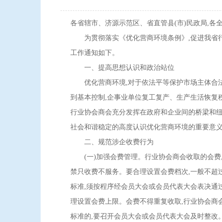
各省辖市、济源示范区、省直管县(市)民政局,各
为贯彻落实《优化营商环境条例》,促进我省行业
工作通知如下。
一、提高思想认识和政治站位
优化营商环境,对于依法平等保护市场主体合法权
到基本控制,企事业单位复工复产、生产生活恢复
行业协会商会充分发挥在政府和企业间的桥梁和纽
社会和谐稳定的高度认识优化营商环境的重要意义
二、规范涉企收费行为
(一)加强会费管理。行业协会商会收取的会费,
禁只收费不服务。要合理设置会费档次,一般不超
标准,须按程序经会员大会或会员代表大会表决通
理设置会费上限。会费不得重复收取,行业协会商
标准的,要召开会员大会或会员代表大会及时整改。