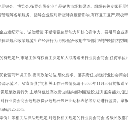
各类展销会、博览会,拓宽会员企业产品销售市场和渠道。组织有关专家开展
营管理等各项服务。指导企业应对新冠肺炎疫情影响,有序复工复产,积极
业遵纪守法、诚信经营,不断增强创新能力和核心竞争力。要引导企业家
法律法规和政策规范生产经营行为,积极配合政府主管部门维护疫情防控期
。
有规定外,市场主体有权自主决定加入或者退出行业协会商会,任何单位
化营商环境工作,提高政治站位,细化要求、落实责任,加强行业协会商会监
源示范区、省直管县(市)相关工作开展情况请于2020年11月30日前报
觉规范收费行为,主动降低过高收费,加强内部制度建设,提升服务能力,促
,对行业协会商会违规收费及违规开展评比达标表彰等活动进行监管。举
sjb@126.com。
例》等相关法律法规规定,对违反相关规定的行业协会商会,各级民政部门