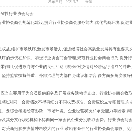
发布日期：2021/1/7 来源：
全省性行业协会商会:
协会商会规范化建设,提升行业协会商会服务能力,优化营商环境,促进
益,维护市场秩序,激发市场活力,促进经济社会高质量发展具有重要意
秩序的步伐在加快。加强行业协会商会管理,规范行业协会商会行为,提升行
带作用,促进政府与企业的良性互动,积极应对疫情对经济运行造成的冲击
,坚持监管扶持并重、外部治理与内部自身建设相结合,多方面多角度做好
应当主要用于为会员提供服务及开展业务活动等支出。行业协会商会收取
过4级,对同一会费档次不得再细分不同收费标准。会费应设立专账管理,
过。要综合考虑经济形势、市场环境、企业经营状况和承受能力等因素,调
会及其分支(代表)机构不得向同一家会员企业分别收取会费。行业协会商会
对受新冠肺炎疫情冲击较大的行业,鼓励有条件的行业协会商会减收、免收