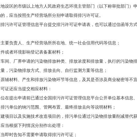
地设区的市级以上地方人民政府生态环境主管部门（以下称审批部门）申
物的，应当按照生产经营场所分别申请取得排污许可证。
排污许可证管理信息平台提交排污许可证申请表，也可以通过信函等方
者主要负责人、生产经营场所所在地、统一社会信用代码等信息；
文件或者环境影响登记表备案材料；
者车间、厂界申请的污染物排放种类、排放浓度和排放量，执行的污染物
数量，污染物排放方式、排放去向、自行监测方案等信息；
要原辅材料、产生和排放污染物环节等信息，及其是否涉及商业秘密等不
可证还应当提交相应材料：
单位在提出申请前已通过全国排污许可证管理信息平台公开单位基本信息
，排污单位的纳污范围、管网布置、最终排放去向等说明材料；
扩建项目以及实施技术改造项目的，排污单位通过污染物排放量削减替代
应当根据下列情况分别作出处理：
应当即时告知不需要申请取得排污许可证；