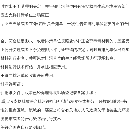
即时作出不予受理的决定，并告知排污单位向有审批权的生态环境主管部
，应当允许排污单位当场更正；
的，应当当场或者在3日内出具告知单，一次性告知排污单位需要补正的全
齐全、符合法定形式，或者排污单位按照要求补正全部申请材料的，应当
台上公开受理或者不予受理排污许可证申请的决定，同时向排污单位出具
材料进行审查，并可以对排污单位的生产经营场所进行现场核查。
请材料进行技术评估，并承担相应费用。
，不得向排污单位收取任何费用。
排污许可证：
表）批准文件，或者已经办理环境影响登记表备案手续；
，重点污染物排放符合排污许可证申请与核发技术规范、环境影响报告书
标准的重点区域、流域的，还应当符合有关地方人民政府关于改善生态环
浓度要求或者符合污染防治可行技术；
次等符合国家自行监测规范。