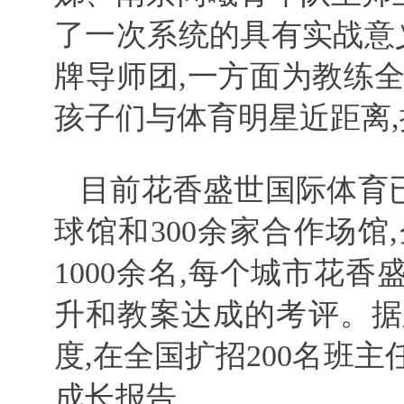
了一次系统的具有实战意
牌导师团,一方面为教练
孩子们与体育明星近距离
目前花香盛世国际体育已
球馆和300余家合作场馆
1000余名,每个城市花
升和教案达成的考评。据
度,在全国扩招200名班
成长报告。