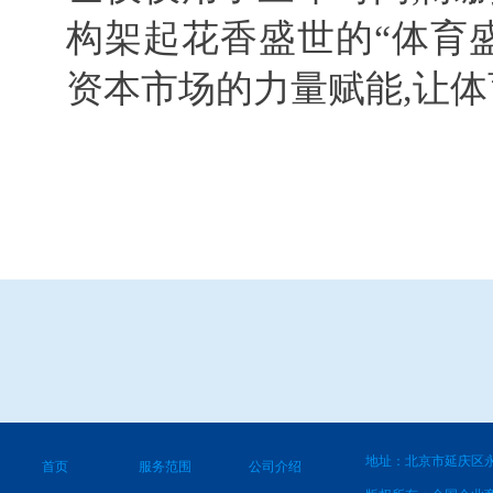
构架起花香盛世的“体育盛
资本市场的力量赋能,让
地址：北京市延庆区永
首页
服务范围
公司介绍