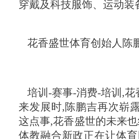
穿戴及科技服饰、运动装
花香盛世体育创始人陈
培训-赛事-消费-培训
来发展时,陈鹏吉再次崭
这点事,花香盛世的未来
体教融合新政正在让体育