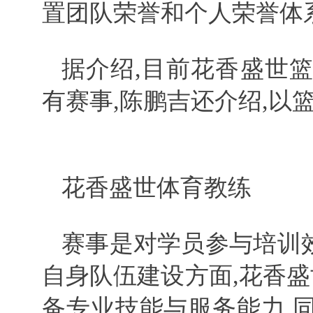
置团队荣誉和个人荣誉体
据介绍,目前花香盛世篮
有赛事,陈鹏吉还介绍,以
花香盛世体育教练
赛事是对学员参与培训
自身队伍建设方面,花香
备专业技能与服务能力,