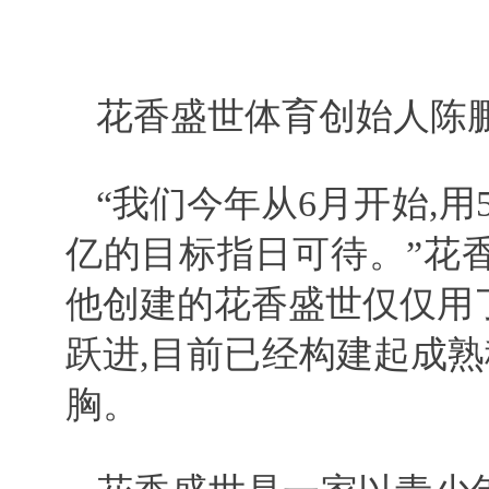
花香盛世体育创始人陈
“我们今年从6月开始,
亿的目标指日可待。”花
他创建的花香盛世仅仅用了
跃进,目前已经构建起成熟
胸。