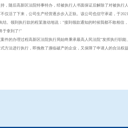
支持，随后高新区法院特事特办，经被执行人书面保证后解除了对被执行
不仅活了下来，公司生产经营逐步步入正轨。该公司也信守承诺，于2021
案件执结。领到执行款的程某激动地说：“接到领款通知的时候我都不敢相
于拿到了!”
的办理过程高新区法院执行局始终秉承最高人民法院“发挥执行职能、做好
方式方法进行执行，即挽救了濒临破产的企业，又保障了申请人的合法权
。