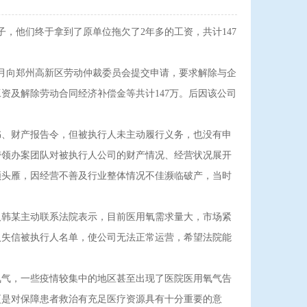
子，他们终于拿到了原单位拖欠了2年多的工资，共计147
12月向郑州高新区劳动仲裁委员会提交申请，要求解除与企
月工资及解除劳动合同经济补偿金等共计147万。后因该公司
、财产报告令，但被执行人未主动履行义务，也没有申
带领办案团队对被执行人公司的财产情况、经营状况展开
领头雁，因经营不善及行业整体情况不佳濒临破产，当时
人韩某主动联系法院表示，目前医用氧需求量大，市场紧
入失信被执行人名单，使公司无法正常运营，希望法院能
气，一些疫情较集中的地区甚至出现了医院医用氧气告
更是对保障患者救治有充足医疗资源具有十分重要的意