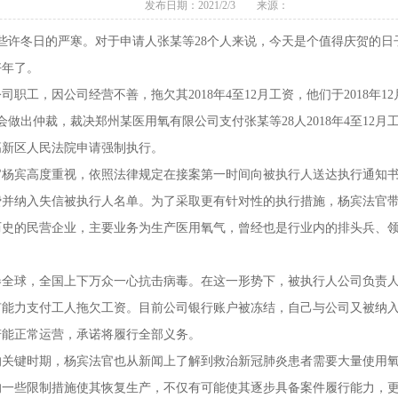
发布日期：2021/2/3 来源：
些许冬日的严寒。对于申请人张某等28个人来说，今天是个值得庆贺的日
好年了。
工，因公司经营不善，拖欠其2018年4至12月工资，他们于2018年
会做出仲裁，裁决郑州某医用氧有限公司支付张某等28人2018年4至12
高新区人民法院申请强制执行。
宾高度重视，依照法律规定在接案第一时间向被执行人送达执行通知书
费并纳入失信被执行人名单。为了采取更有针对性的执行措施，杨宾法官
历史的民营企业，主要业务为生产医用氧气，曾经也是行业内的排头兵、
卷全球，全国上下万众一心抗击病毒。在这一形势下，被执行人公司负责
有能力支付工人拖欠工资。目前公司银行账户被冻结，自己与公司又被纳
若能正常运营，承诺将履行全部义务。
键时期，杨宾法官也从新闻上了解到救治新冠肺炎患者需要大量使用氧
的一些限制措施使其恢复生产，不仅有可能使其逐步具备案件履行能力，