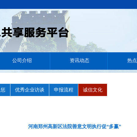
公司介绍
资讯动态
热点
奖惩
优秀企业访谈
申报流程
诚信文化
河南郑州高新区法院善意文明执行促“多赢”