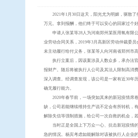
2021年1月30日这天，阳光尤为明媚，驱散了
万元。拿到报酬，他们终于可以安心的回家过个
申请人张某等28人为河南郑州某医用氧有限公司职
业劳动合同关系，2019年3月高新区劳动仲裁委员
未主动履行给付义务，张某等人向河南省郑州市
执行立案后，因该案涉及人数众多，承办法官杨
报财产。随后将被执行人公司及其法人限制高消
深入调查。经调查发现，该公司是一家有近30年
确无履行能力。
2020年春节前，一场突如其来的新冠疫情席
缺，公司若能继续维持生产说不定会有所转机，
解除失信等强制措施，给公司一次自救的机会，
当时正是全国上下万众一心、抗击新冠疫情的关
急的情况。杨宾考虑如能解除对该被执行人企业