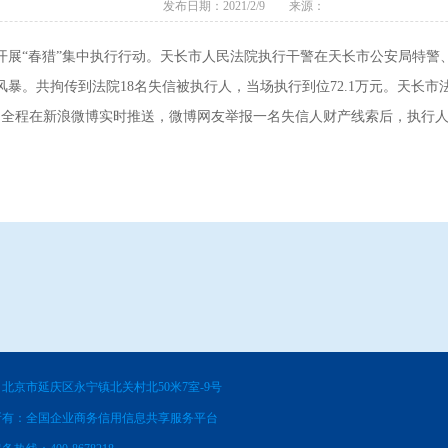
发布日期：2021/2/9 来源：
展“春猎”集中执行行动。天长市人民法院执行干警在天长市公安局特警
暴。共拘传到法院18名失信被执行人，当场执行到位72.1万元。天长
行动全程在新浪微博实时推送，微博网友举报一名失信人财产线索后，执行
北京市延庆区永宁镇北关村北50米7室-9号
所有：全国企业商务信用信息共享服务平台