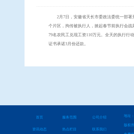
2月7日，安徽省天长市委政法委统一部署开
个片区，拘传被执行人，掀起春节前执行会战风
79名农民工兑现工资110万元。全天的执行
证书承诺3月份还款。
地址：
首页
服务范围
公司介绍
版权
资讯动态
热点栏目
联系我们