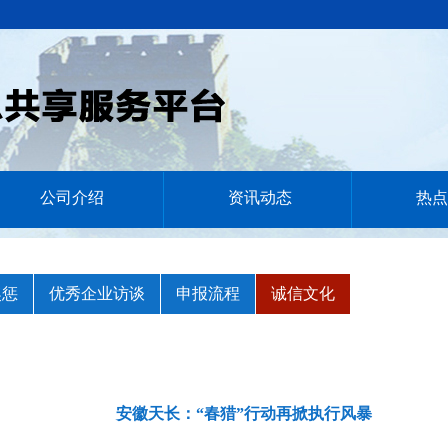
公司介绍
资讯动态
热点
奖惩
优秀企业访谈
申报流程
诚信文化
安徽天长：“春猎”行动再掀执行风暴